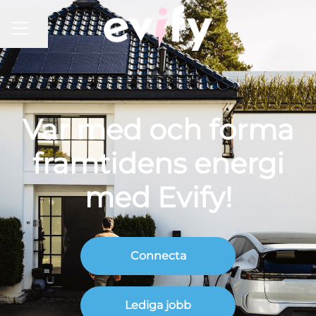
KARRIÄRMENY
Dela sidan
Var med och forma
framtidens energi
med Evify!
Connecta
Lediga jobb