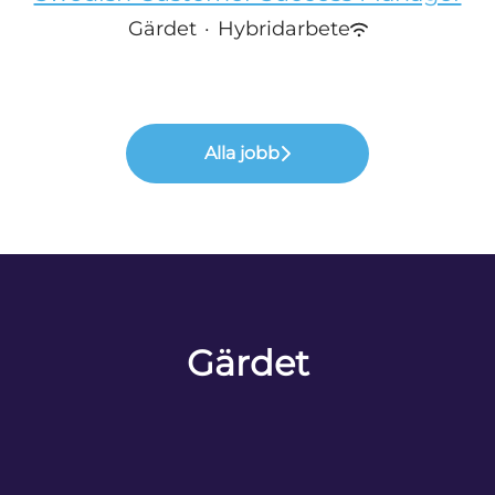
Gärdet
·
Hybridarbete
Alla jobb
Gärdet